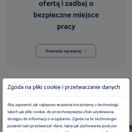
ofertą i zadbaj o
bezpieczne miejsce
pracy
Dowiedz się więcej
Zgoda na pliki cookie i przetwarzanie danych
POSŁUCHAJ EKSPERTA
Multimedia
Aby zapewnić jak najlepsze wrażenia korzystamy z technologii,
Wszystkie
Dla pracodawców
Dla pracowników
takich jak pliki cookie, do przechowywania i/lub uzyskiwania
dostępu do informacji o urządzeniu. Zgoda na te technologie
pozwoli nam przetwarzać dane, takie jak zachowanie podczas
Multimedia
Multimed