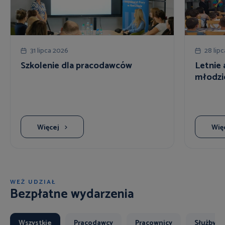
31 lipca 2026
28 lip
Szkolenie dla pracodawców
Letnie 
młodzi
Więcej
Wię
WEŹ UDZIAŁ
Bezpłatne wydarzenia
Wszystkie
Pracodawcy
Pracownicy
Służby B