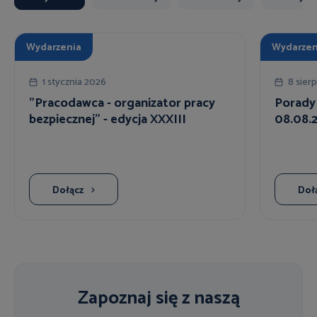
Wydarzenia
Wydarzen
1 stycznia 2026
8 sier
"Pracodawca - organizator pracy
Porady
bezpiecznej" - edycja XXXIII
08.08.2
Dołącz
Doł
Zapoznaj się z naszą