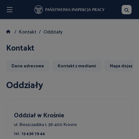
Menu
Szukaj
Kontakt
Oddziały
Kontakt
Dane adresowe
Kontakt z mediami
Mapa dojazdu
Oddziały
Oddział w Krośnie
ul. Bieszczadzka 1, 38-400 Krosno
tel.:
13 436 79 44