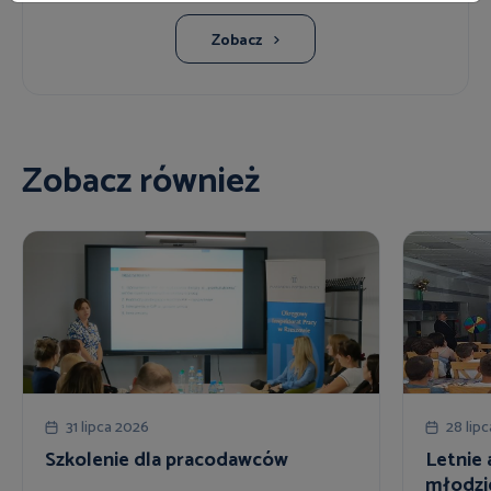
Zobacz
Zobacz również
31 lipca 2026
28 lip
Szkolenie dla pracodawców
Letnie 
młodzi