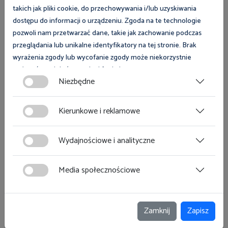
Galeria
takich jak pliki cookie, do przechowywania i/lub uzyskiwania
dostępu do informacji o urządzeniu. Zgoda na te technologie
pozwoli nam przetwarzać dane, takie jak zachowanie podczas
przeglądania lub unikalne identyfikatory na tej stronie. Brak
wyrażenia zgody lub wycofanie zgody może niekorzystnie
wpłynąć na niektóre cechy i funkcje.
Niezbędne
Zgoda na pliki cookies jest dobrowolna i można ją wycofać lub
zmodyfikować w dowolnym momencie klikając w przycisk
Kierunkowe i reklamowe
ciasteczka w lewym dolnym rogu strony. Więcej informacji
polityce plików cookies
znajdziesz w
.
Wydajnościowe i analityczne
Media społecznościowe
Zamknij
Zapisz
Zobacz magazyn Inspektor Pracy