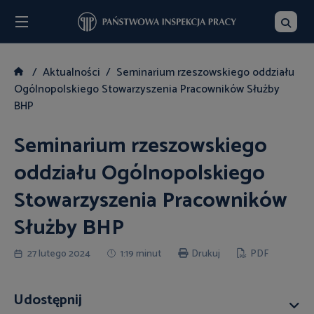
Menu
Szukaj
Aktualności
Seminarium rzeszowskiego oddziału
Ogólnopolskiego Stowarzyszenia Pracowników Służby
BHP
Seminarium rzeszowskiego
oddziału Ogólnopolskiego
Stowarzyszenia Pracowników
Służby BHP
27 lutego 2024
1:19 minut
Drukuj
PDF
Udostępnij