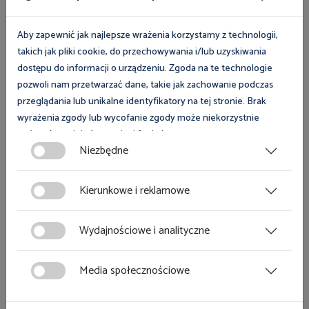
Aby zapewnić jak najlepsze wrażenia korzystamy z technologii,
takich jak pliki cookie, do przechowywania i/lub uzyskiwania
dostępu do informacji o urządzeniu. Zgoda na te technologie
pozwoli nam przetwarzać dane, takie jak zachowanie podczas
przeglądania lub unikalne identyfikatory na tej stronie. Brak
wyrażenia zgody lub wycofanie zgody może niekorzystnie
wpłynąć na niektóre cechy i funkcje.
Niezbędne
Zgoda na pliki cookies jest dobrowolna i można ją wycofać lub
zmodyfikować w dowolnym momencie klikając w przycisk
Kierunkowe i reklamowe
ciasteczka w lewym dolnym rogu strony. Więcej informacji
polityce plików cookies
znajdziesz w
.
Wydajnościowe i analityczne
Media społecznościowe