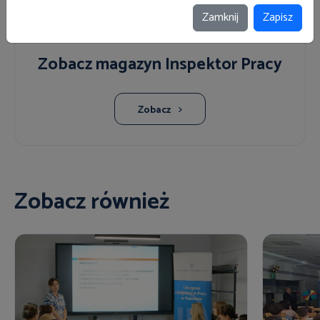
Zamknij
Zapisz
Zobacz magazyn Inspektor Pracy
Zobacz
Zobacz również