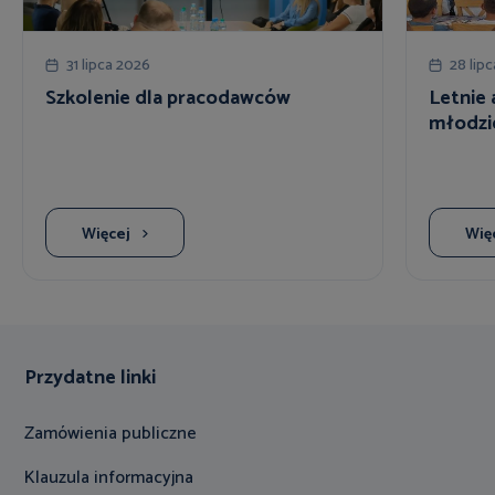
31 lipca 2026
28 lip
Szkolenie dla pracodawców
Letnie 
młodzi
Więcej
Wię
Przydatne linki
Zamówienia publiczne
Klauzula informacyjna